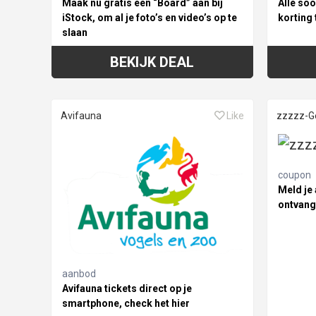
Maak nu gratis een “Board” aan bij
Alle so
iStock, om al je foto’s en video’s op te
korting 
slaan
BEKIJK DEAL
Avifauna
Like
zzzzz-G
coupon
Meld je 
ontvang 
aanbod
Avifauna tickets direct op je
smartphone, check het hier