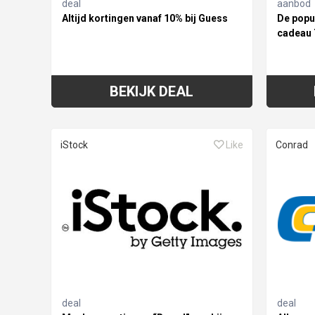
deal
aanbod
Altijd kortingen vanaf 10% bij Guess
De popu
cadeau 
BEKIJK DEAL
iStock
Like
Conrad
deal
deal