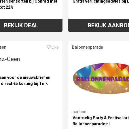
orten sensorten bij Conrad met
Gratis verlichtingsadvies bij 
tot 22%
BEKIJK DEAL
BEKIJK AANBO
een
Like
Ballonnenparade
aan voor de nieuwsbrief en
direct €5 korting bij Tink
aanbod
Voordelig Party & Festival art
Ballonnenparade.nl