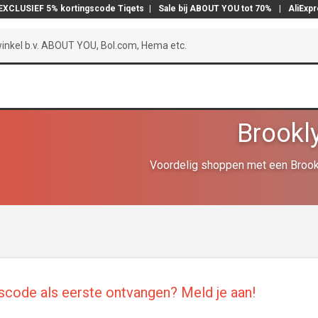
EXCLUSIEF 5% kortingscode Tiqets
|
Sale bij ABOUT YOU tot 70%
|
AliExp
Brookl
Voordelig shoppen met een Brookl
scode als eerste ontvangen? Meld je aan!