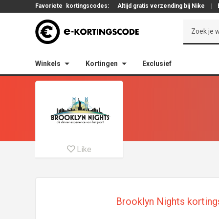
Favoriete
kortingscodes:
Altijd gratis verzending bij Nike
|
Winkels
Kortingen
Exclusief
Like
Brooklyn Nights korting