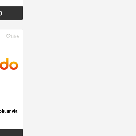
D
Like
ohuur via