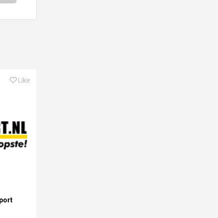
Like
port