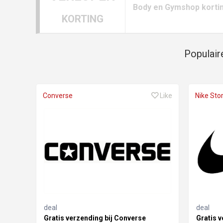
Body en Gymshop korti
KORTING
Populair
Converse
Like
Nike Sto
deal
deal
Gratis verzending bij Converse
Gratis v