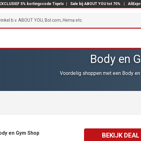
EXCLUSIEF 5% kortingscode Tiqets
|
Sale bij ABOUT YOU tot 70%
|
AliExp
Body en G
Voordelig shoppen met een Body en 
Body en Gym Shop
BEKIJK DEAL