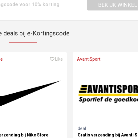
ngscode voor 10% korting
BEKIJK WINKEL
e deals bij e-Kortingscode
re
Like
AvantiSport
deal
erzending bij Nike Store
Gratis verzending bij Avanti S