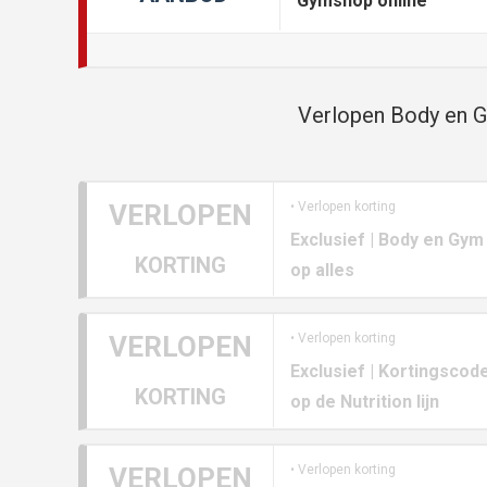
Gymshop online
Verlopen Body en G
VERLOPEN
• Verlopen korting
Exclusief | Body en Gy
KORTING
op alles
VERLOPEN
• Verlopen korting
Exclusief | Kortingsco
KORTING
op de Nutrition lijn
VERLOPEN
• Verlopen korting