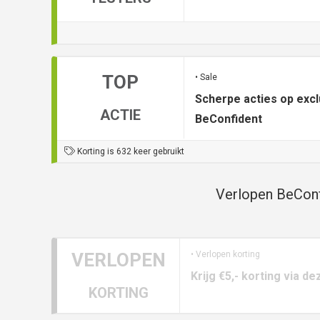
TOP
• Sale
Scherpe acties op excl
ACTIE
BeConfident
Korting is 632 keer gebruikt
Verlopen BeConf
VERLOPEN
• Verlopen korting
Krijg €5,- korting via 
KORTING