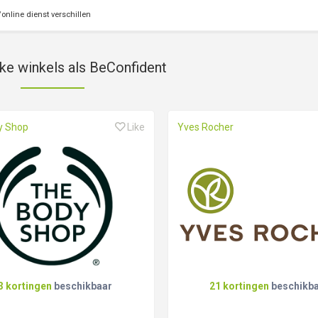
online dienst verschillen
jke winkels als BeConfident
y Shop
Like
Yves Rocher
3 kortingen
beschikbaar
21 kortingen
beschikb