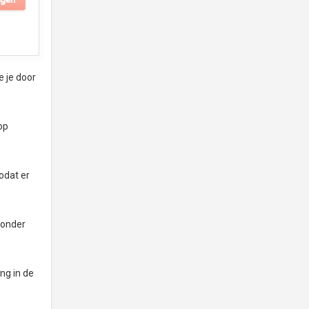
e je door
op
odat er
 onder
ing in de