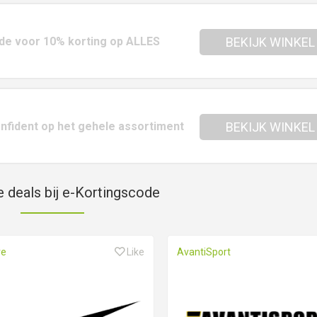
de voor 10% korting op ALLES
BEKIJK WINKEL
fident op het gehele assortiment
BEKIJK WINKEL
e deals bij e-Kortingscode
re
Like
AvantiSport