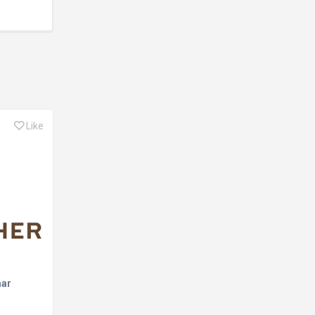
Like
aar