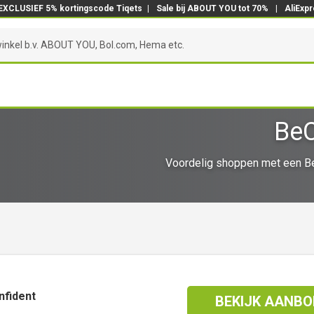
EXCLUSIEF 5% kortingscode Tiqets
|
Sale bij ABOUT YOU tot 70%
|
AliExp
BeC
Voordelig shoppen met een Be
nfident
BEKIJK AANBO