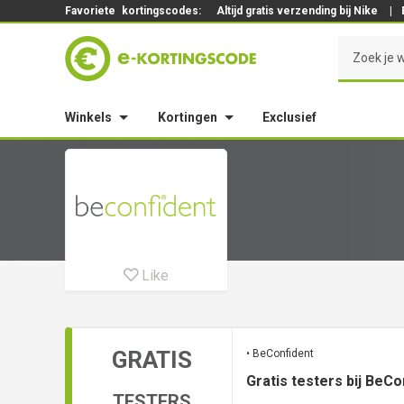
Favoriete
kortingscodes:
Altijd gratis verzending bij Nike
|
Winkels
Kortingen
Exclusief
Like
GRATIS
• BeConfident
Gratis testers bij BeCo
TESTERS