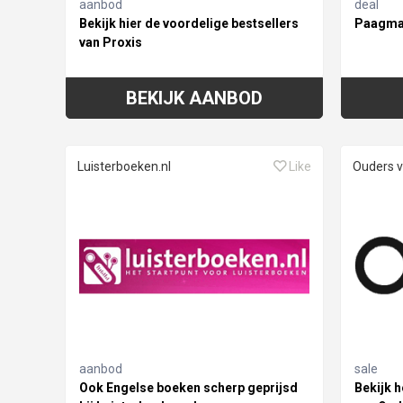
aanbod
deal
Bekijk hier de voordelige bestsellers
Paagman
van Proxis
BEKIJK AANBOD
Luisterboeken.nl
Like
Ouders 
aanbod
sale
Ook Engelse boeken scherp geprijsd
Bekijk h