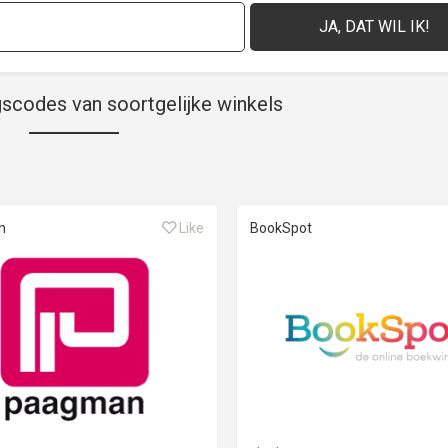
gscodes van soortgelijke winkels
n
Like
BookSpot