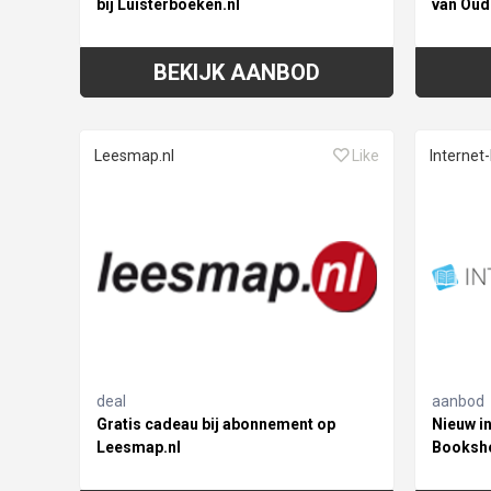
bij Luisterboeken.nl
van Oud
BEKIJK AANBOD
Leesmap.nl
Like
Internet
deal
aanbod
Gratis cadeau bij abonnement op
Nieuw in
Leesmap.nl
Booksh