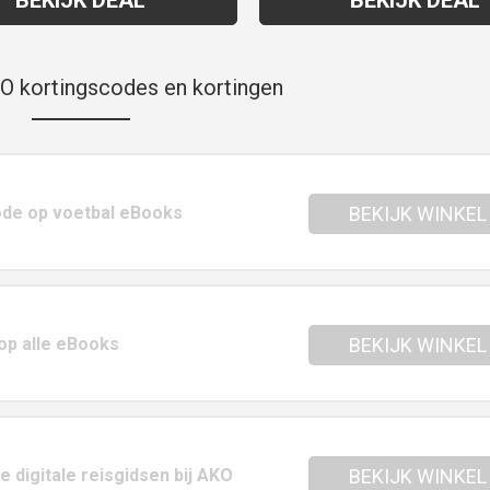
O kortingscodes en kortingen
de op voetbal eBooks
BEKIJK WINKEL
op alle eBooks
BEKIJK WINKEL
e digitale reisgidsen bij AKO
BEKIJK WINKEL