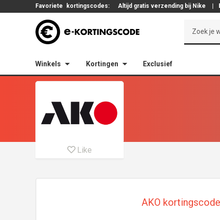
Favoriete
kortingscodes:
Altijd gratis verzending bij Nike
|
Winkels
Kortingen
Exclusief
Like
AKO kortingscode 