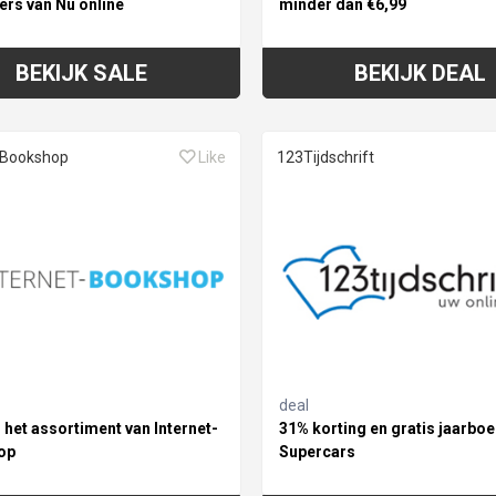
ers van Nu online
minder dan €6,99
BEKIJK SALE
BEKIJK DEAL
-Bookshop
Like
123Tijdschrift
deal
 het assortiment van Internet-
31% korting en gratis jaarbo
op
Supercars