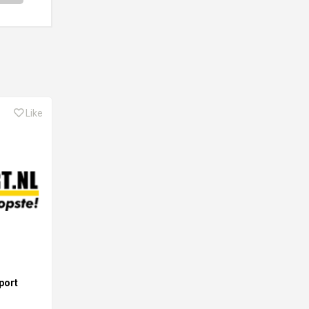
Like
port