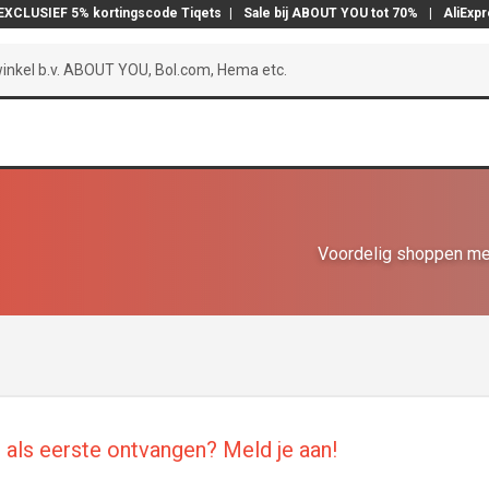
EXCLUSIEF 5% kortingscode Tiqets
|
Sale bij ABOUT YOU tot 70%
|
AliExp
Voordelig shoppen me
als eerste ontvangen? Meld je aan!