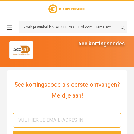
5cc kortingscodes
5cc kortingscode als eerste ontvangen?
Meld je aan!